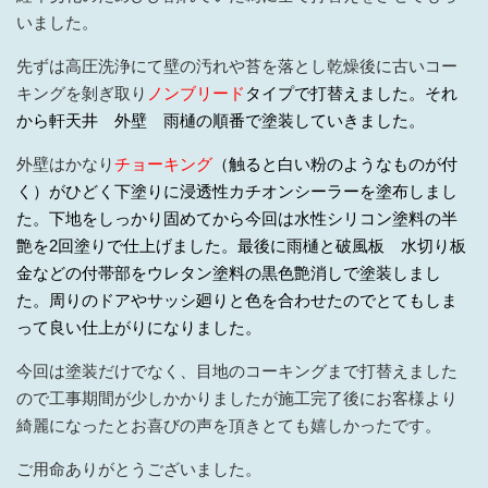
いました。
先ずは高圧洗浄にて壁の汚れや苔を落とし乾燥後に古いコー
キングを剝ぎ取り
ノンブリード
タイプで打替えました。それ
から軒天井 外壁 雨樋の順番で塗装していきました。
外壁はかなり
チョーキング
（触ると白い粉のようなものが付
く）がひどく下塗りに浸透性カチオンシーラーを塗布しまし
た。下地をしっかり固めてから今回は水性シリコン塗料の半
艶を2回塗りで仕上げました。最後に雨樋と破風板 水切り板
金などの付帯部をウレタン塗料の黒色艶消しで塗装しまし
た。周りのドアやサッシ廻りと色を合わせたのでとてもしま
って良い仕上がりになりました。
今回は塗装だけでなく、目地のコーキングまで打替えました
ので工事期間が少しかかりましたが施工完了後にお客様より
綺麗になったとお喜びの声を頂きとても嬉しかったです。
ご用命ありがとうございました。