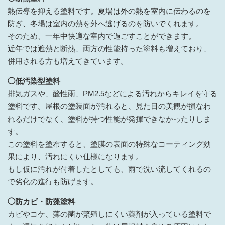
熱伝導を抑える塗料です。夏場は外の熱を室内に伝わるのを
防ぎ、冬場は室内の熱を外へ逃げるのを防いでくれます。
そのため、一年中快適な室内で過ごすことができます。
近年では遮熱と断熱、両方の性能持った塗料も増えており、
併用される方も増えてきています。
◯低汚染型塗料
排気ガスや、酸性雨、PM2.5などによる汚れからキレイを守る
塗料です。屋根の塗装面が汚れると、見た目の美観が損なわ
れるだけでなく、塗料が持つ性能が発揮できなかったりしま
す。
この塗料を塗布すると、塗膜の表面の特殊なコーティング効
果により、汚れにくい仕様になります。
もし仮に汚れが付着したとしても、雨で洗い流してくれるの
で劣化の進行も防げます。
◯防カビ・防藻塗料
カビやコケ、藻の菌が繁殖しにくい薬剤が入っている塗料で